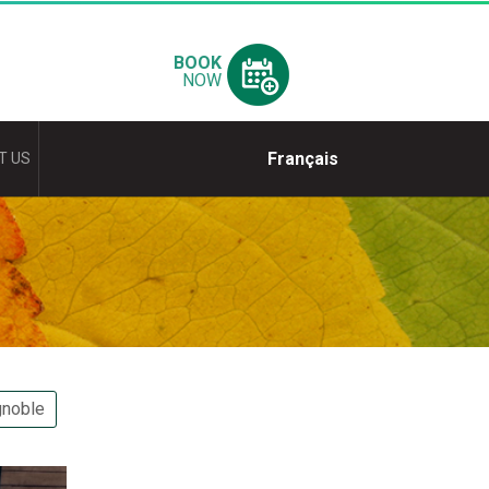
BOOK
NOW
Français
T US
gnoble