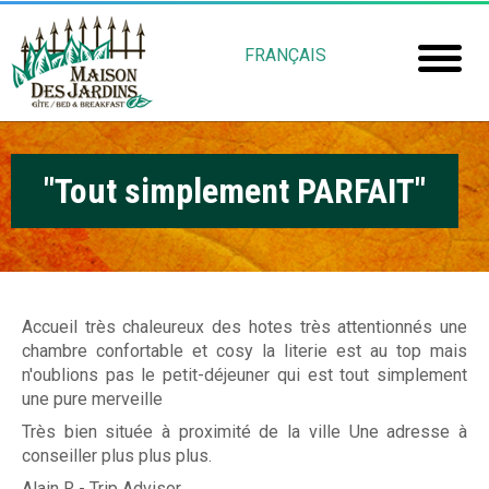
Skip
M
to
FRANÇAIS
main
a
Home
content
i
Room
s
"Tout simplement PARFAIT"
Booki
o
Mais
n
Jardin
d
e
Accueil très chaleureux des hotes très attentionnés une
Gu
chambre confortable et cosy la literie est au top mais
s
n'oublions pas le petit-déjeuner qui est tout simplement
Rob
J
une pure merveille
Très bien située à proximité de la ville Une adresse à
Fré
a
conseiller plus plus plus.
Alain R - Trip Advisor