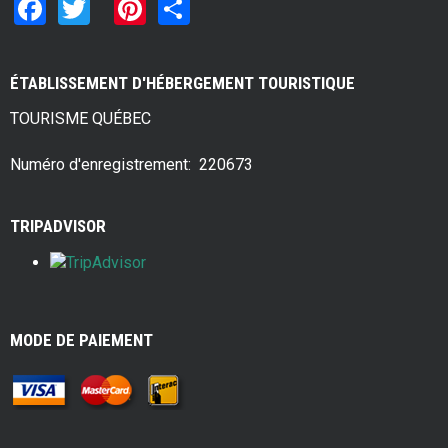
F
T
Pi
S
a
wi
nt
h
ce
tt
er
ar
ÉTABLISSEMENT D'HÉBERGEMENT TOURISTIQUE
b
er
es
e
TOURISME QUÉBEC
o
t
o
Numéro d'enregistrement: 220673
k
TRIPADVISOR
MODE DE PAIEMENT