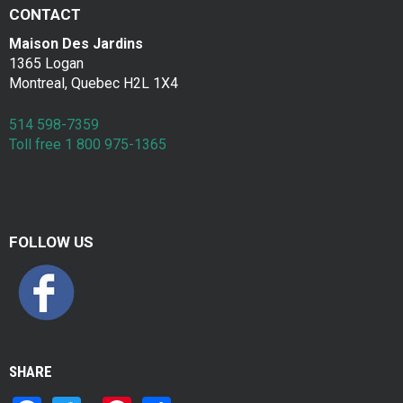
a
Contac
CONTACT
k
Maison Des Jardins
1365 Logan
f
Montreal, Quebec H2L 1X4
a
514 598-7359
s
Toll free 1 800 975-1365
t
FOLLOW US
SHARE