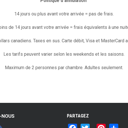
Politique d'annulation
14 jours ou plus avant votre arrivée = pas de frais.
ins de 14 jours avant votre arrivée = frais équivalents à une nuit
ollars canadiens. Taxes en sus. Carte débit, Visa et MasterCard 
Les tarifs peuvent varier selon les weekends et les saisons.
Maximum de 2 personnes par chambre. Adultes seulement.
PARTAGEZ
Z-NOUS
F
T
Pi
S